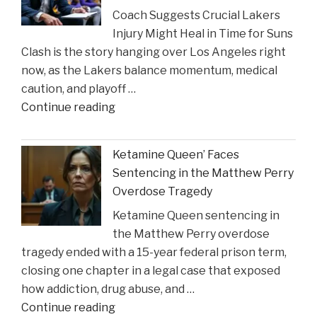
Coach Suggests Crucial Lakers
Reveal
Injury Might Heal in Time for Suns
New
Clash is the story hanging over Los Angeles right
Insights
now, as the Lakers balance momentum, medical
on
caution, and playoff …
Construction
"Coach
Continue reading
Accident
Suggests
Claims"
Crucial
Ketamine Queen’ Faces
Lakers
Sentencing in the Matthew Perry
Injury
Overdose Tragedy
Might
Ketamine Queen sentencing in
Heal
the Matthew Perry overdose
in
tragedy ended with a 15-year federal prison term,
Time
closing one chapter in a legal case that exposed
for
how addiction, drug abuse, and …
Suns
"Ketamine
Continue reading
Clash"