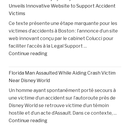
Cade
Colin
Unveils Innovative Website to Support Accident
Cunningham
White"
Victims
Nears
Ce texte présente une étape marquante pour les
Comeback
victimes d’accidents à Boston : l’annonce d’un site
While
web innovant conçu par le cabinet Colucci pour
Two
faciliter l’accès à la Legal Support …
Starters
"Boston
Continue reading
Remain
Personal
Out"
Injury
Florida Man Assaulted While Aiding Crash Victim
Lawyer
Near Disney World
Dino
Un homme ayant spontanément porté secours à
Colucci
une victime d’un accident sur l’autoroute près de
Unveils
Disney World se retrouve victime d’un témoin
Innovative
hostile et d’un acte d’Assault. Dans ce contexte, …
Website
"Florida
Continue reading
to
Man
Support