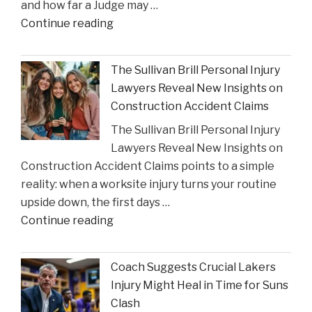
and how far a Judge may …
Settlements"
"Houston
Continue reading
Judge
Summons
The Sullivan Brill Personal Injury
Critic
Lawyers Reveal New Insights on
to
Construction Accident Claims
Court
The Sullivan Brill Personal Injury
Following
Lawyers Reveal New Insights on
Viral
Construction Accident Claims points to a simple
Video
reality: when a worksite injury turns your routine
Incident"
upside down, the first days …
"The
Continue reading
Sullivan
Brill
Coach Suggests Crucial Lakers
Personal
Injury Might Heal in Time for Suns
Injury
Clash
Lawyers