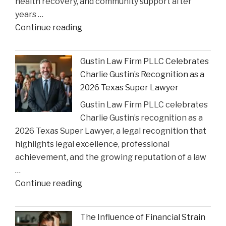
health recovery, and community support after
State
years …
Court
"Smith
Continue reading
Rulings"
County
Greenlights
Gustin Law Firm PLLC Celebrates
Historic
Charlie Gustin’s Recognition as a
Settlement
2026 Texas Super Lawyer
to
Gustin Law Firm PLLC celebrates
Address
Charlie Gustin’s recognition as a
Opioid
2026 Texas Super Lawyer, a legal recognition that
Crisis
highlights legal excellence, professional
Impact"
achievement, and the growing reputation of a law
…
"Gustin
Continue reading
Law
Firm
The Influence of Financial Strain
PLLC