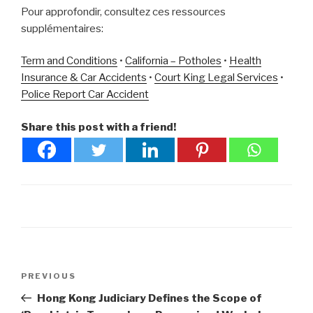
Pour approfondir, consultez ces ressources
supplémentaires:
Term and Conditions
•
California – Potholes
•
Health
Insurance & Car Accidents
•
Court King Legal Services
•
Police Report Car Accident
Share this post with a friend!
Post
Previous
PREVIOUS
navigation
Post
Hong Kong Judiciary Defines the Scope of