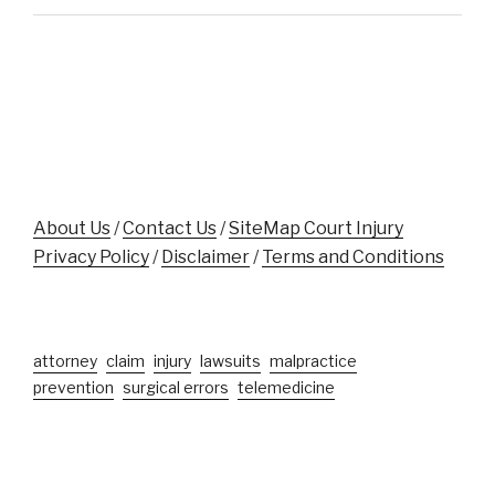
Assaulted
Accident
While
Victims"
Aiding
Crash
Victim
Near
Disney
World"
About Us
/
Contact Us
/
SiteMap Court Injury
Privacy Policy
/
Disclaimer
/
Terms and Conditions
attorney
claim
injury
lawsuits
malpractice
prevention
surgical errors
telemedicine