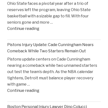
Ohio State faces a pivotal year after a trio of
in
reserves left the program, leaving Ohio State
High
basketball with a sizable gap to fill. With four
Court
seniors gone and more …
Proceedings"
"Reflecting
Continue reading
on
Ohio
Pistons Injury Update: Cade Cunningham Nears
State’s
Comeback While Two Starters Remain Out
Road
Pistons update centers on Cade Cunningham
Ahead
nearing a comeback while two unnamed starters
After
out test the team’s depth. As the NBA calendar
Losing
tightens, Detroit must balance player recovery
Taison
with game …
Chatman,
"Pistons
Continue reading
Gabe
Injury
Cupps,
Update:
and
Boston Personal Injury Lawyer Dino Colucci