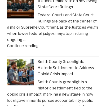
Justices Deliberate on Reviewing
State Court Rulings
Federal Courts and State Court
Rulings are back at the center of
a major Supreme Court fight, as the Justices weigh
when lower federal judges may step in during
ongoing …
"When
Continue reading
Federal
Courts
Smith County Greenlights
Can
Historic Settlement to Address
Step
Opioid Crisis Impact
In:
Smith County greenlights a
Justices
historic settlement tied to the
Deliberate
opioid crisis impact, marking a new stage in how
on
local governments pursue accountability, public
Reviewing