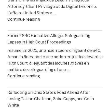
transforme les enjeux de Legal Privilege, de
Accident"
Attorney-Client Privilege et de Digital Evidence.
L’affaire United States v. …
"AI,
Continue reading
Privilege,
and
Former S4C Executive Alleges Safeguarding
Personal
Lapses in High Court Proceedings
Injury
résumé En 2025, un ancien cadre dirigeant de S4C,
Litigation:
Amanda Rees, porte une action en justice devant la
Insights
High Court, alléguant des lacunes graves en
from
matière de safeguarding et une …
United
"Former
Continue reading
States
S4C
v.
Executive
Heppner"
Reflecting on Ohio State’s Road Ahead After
Alleges
Losing Taison Chatman, Gabe Cupps, and Colin
Safeguarding
White
Lapses