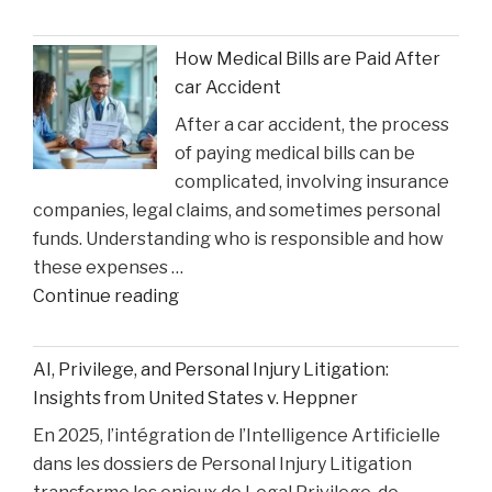
Queen’
Faces
How Medical Bills are Paid After
Sentencing
car Accident
in
After a car accident, the process
the
of paying medical bills can be
Matthew
complicated, involving insurance
Perry
companies, legal claims, and sometimes personal
Overdose
funds. Understanding who is responsible and how
Tragedy"
these expenses …
"How
Continue reading
Medical
Bills
AI, Privilege, and Personal Injury Litigation:
are
Insights from United States v. Heppner
Paid
En 2025, l’intégration de l’Intelligence Artificielle
After
dans les dossiers de Personal Injury Litigation
car