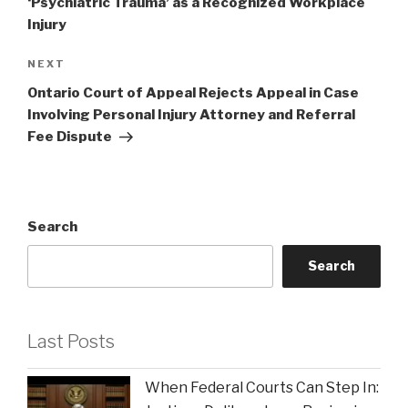
‘Psychiatric Trauma’ as a Recognized Workplace
Injury
Next
NEXT
Post
Ontario Court of Appeal Rejects Appeal in Case
Involving Personal Injury Attorney and Referral
Fee Dispute
Search
Search
Last Posts
When Federal Courts Can Step In: