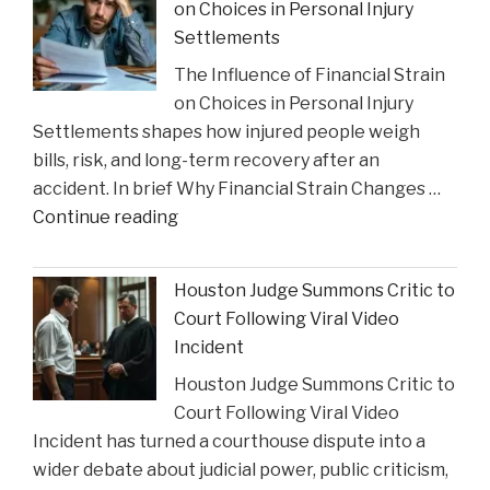
on Choices in Personal Injury
Celebrates
Settlements
Charlie
The Influence of Financial Strain
Gustin’s
on Choices in Personal Injury
Recognition
Settlements shapes how injured people weigh
as
bills, risk, and long-term recovery after an
a
accident. In brief Why Financial Strain Changes …
2026
"The
Continue reading
Texas
Influence
Super
of
Lawyer"
Houston Judge Summons Critic to
Financial
Court Following Viral Video
Strain
Incident
on
Houston Judge Summons Critic to
Choices
Court Following Viral Video
in
Incident has turned a courthouse dispute into a
Personal
wider debate about judicial power, public criticism,
Injury