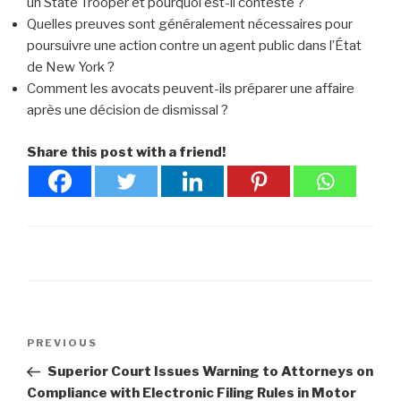
un State Trooper et pourquoi est-il contesté ?
Quelles preuves sont généralement nécessaires pour
poursuivre une action contre un agent public dans l’État
de New York ?
Comment les avocats peuvent-ils préparer une affaire
après une décision de dismissal ?
Share this post with a friend!
Post
Previous
PREVIOUS
navigation
Post
Superior Court Issues Warning to Attorneys on
Compliance with Electronic Filing Rules in Motor