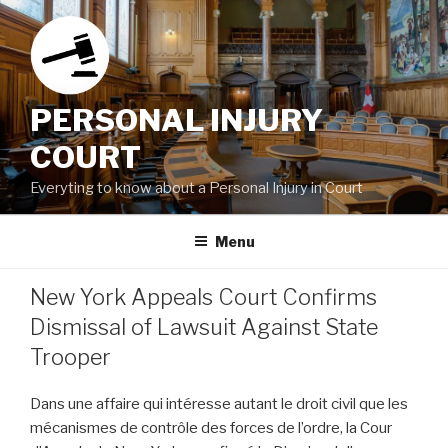
Skip
to
content
PERSONAL INJURY
COURT
Everyting to know about a Personal Injury in Court
Menu
New York Appeals Court Confirms
Dismissal of Lawsuit Against State
Trooper
Dans une affaire qui intéresse autant le droit civil que les
mécanismes de contrôle des forces de l’ordre, la Cour