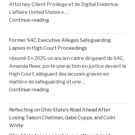
Attorney-Client Privilege et de Digital Evidence.
L’affaire United States v. …
"AI,
Continue reading
Privilege,
and
Former S4C Executive Alleges Safeguarding
Personal
Lapses in High Court Proceedings
Injury
résumé En 2025, un ancien cadre dirigeant de S4C,
Litigation:
Amanda Rees, porte une action en justice devant la
Insights
High Court, alléguant des lacunes graves en
from
matière de safeguarding et une …
United
"Former
Continue reading
States
S4C
v.
Executive
Heppner"
Reflecting on Ohio State’s Road Ahead After
Alleges
Losing Taison Chatman, Gabe Cupps, and Colin
Safeguarding
White
Lapses