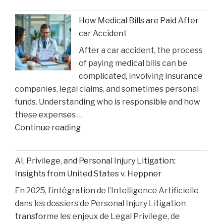
Faces
How Medical Bills are Paid After
Sentencing
car Accident
in
After a car accident, the process
the
of paying medical bills can be
Matthew
complicated, involving insurance
Perry
companies, legal claims, and sometimes personal
Overdose
funds. Understanding who is responsible and how
Tragedy"
these expenses …
"How
Continue reading
Medical
Bills
AI, Privilege, and Personal Injury Litigation:
are
Insights from United States v. Heppner
Paid
En 2025, l’intégration de l’Intelligence Artificielle
After
dans les dossiers de Personal Injury Litigation
car
transforme les enjeux de Legal Privilege, de
Accident"