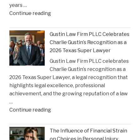
years …
Court
"Smith
Continue reading
Rulings"
County
Greenlights
Gustin Law Firm PLLC Celebrates
Historic
Charlie Gustin’s Recognition as a
Settlement
2026 Texas Super Lawyer
to
Gustin Law Firm PLLC celebrates
Address
Charlie Gustin’s recognition as a
Opioid
2026 Texas Super Lawyer, a legal recognition that
Crisis
highlights legal excellence, professional
Impact"
achievement, and the growing reputation of a law
…
"Gustin
Continue reading
Law
Firm
The Influence of Financial Strain
PLLC
on Choices in Personal Injury