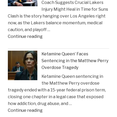
Coach Suggests Crucial Lakers
Reveal
Injury Might Heal in Time for Suns
New
Clash is the story hanging over Los Angeles right
Insights
now, as the Lakers balance momentum, medical
on
caution, and playoff …
Construction
"Coach
Continue reading
Accident
Suggests
Claims"
Crucial
Ketamine Queen’ Faces
Lakers
Sentencing in the Matthew Perry
Injury
Overdose Tragedy
Might
Ketamine Queen sentencing in
Heal
the Matthew Perry overdose
in
tragedy ended with a 15-year federal prison term,
Time
closing one chapter in a legal case that exposed
for
how addiction, drug abuse, and …
Suns
"Ketamine
Continue reading
Clash"
Queen’