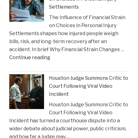
Celebrates
Settlements
Charlie
The Influence of Financial Strain
Gustin’s
on Choices in Personal Injury
Recognition
Settlements shapes how injured people weigh
as
bills, risk, and long-term recovery after an
a
accident. In brief Why Financial Strain Changes …
2026
"The
Continue reading
Texas
Influence
Super
of
Lawyer"
Houston Judge Summons Critic to
Financial
Court Following Viral Video
Strain
Incident
on
Houston Judge Summons Critic to
Choices
Court Following Viral Video
in
Incident has turned a courthouse dispute into a
Personal
wider debate about judicial power, public criticism,
Injury
and how far a Judge may …
Settlements"