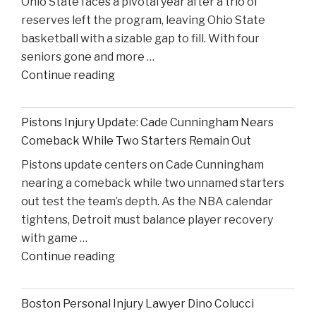
Ohio State faces a pivotal year after a trio of
in
reserves left the program, leaving Ohio State
High
basketball with a sizable gap to fill. With four
Court
seniors gone and more …
Proceedings"
"Reflecting
Continue reading
on
Ohio
Pistons Injury Update: Cade Cunningham Nears
State’s
Comeback While Two Starters Remain Out
Road
Pistons update centers on Cade Cunningham
Ahead
nearing a comeback while two unnamed starters
After
out test the team’s depth. As the NBA calendar
Losing
tightens, Detroit must balance player recovery
Taison
with game …
Chatman,
"Pistons
Continue reading
Gabe
Injury
Cupps,
Update:
and
Boston Personal Injury Lawyer Dino Colucci
Cade
Colin