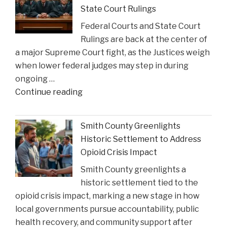
State Court Rulings
Federal Courts and State Court
Rulings are back at the center of
a major Supreme Court fight, as the Justices weigh
when lower federal judges may step in during
ongoing …
"When
Continue reading
Federal
Courts
Smith County Greenlights
Can
Historic Settlement to Address
Step
Opioid Crisis Impact
In:
Smith County greenlights a
Justices
historic settlement tied to the
Deliberate
opioid crisis impact, marking a new stage in how
on
local governments pursue accountability, public
Reviewing
health recovery, and community support after
State