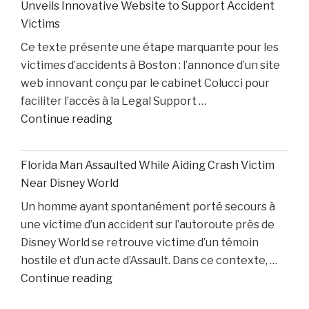
Unveils Innovative Website to Support Accident
Cunningham
White"
Victims
Nears
Ce texte présente une étape marquante pour les
Comeback
victimes d’accidents à Boston : l’annonce d’un site
While
web innovant conçu par le cabinet Colucci pour
Two
faciliter l’accès à la Legal Support …
Starters
"Boston
Continue reading
Remain
Personal
Out"
Injury
Florida Man Assaulted While Aiding Crash Victim
Lawyer
Near Disney World
Dino
Un homme ayant spontanément porté secours à
Colucci
une victime d’un accident sur l’autoroute près de
Unveils
Disney World se retrouve victime d’un témoin
Innovative
hostile et d’un acte d’Assault. Dans ce contexte, …
Website
"Florida
Continue reading
to
Man
Support