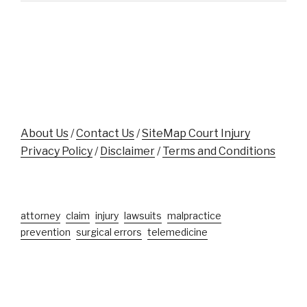
Assaulted
Accident
While
Victims"
Aiding
Crash
Victim
Near
Disney
World"
About Us
/
Contact Us
/
SiteMap Court Injury
Privacy Policy
/
Disclaimer
/
Terms and Conditions
attorney
claim
injury
lawsuits
malpractice
prevention
surgical errors
telemedicine