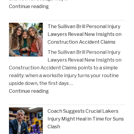
"Houston
Continue reading
Judge
Summons
The Sullivan Brill Personal Injury
Critic
Lawyers Reveal New Insights on
to
Construction Accident Claims
Court
The Sullivan Brill Personal Injury
Following
Lawyers Reveal New Insights on
Viral
Construction Accident Claims points to a simple
Video
reality: when a worksite injury turns your routine
Incident"
upside down, the first days …
"The
Continue reading
Sullivan
Brill
Coach Suggests Crucial Lakers
Personal
Injury Might Heal in Time for Suns
Injury
Clash
Lawyers