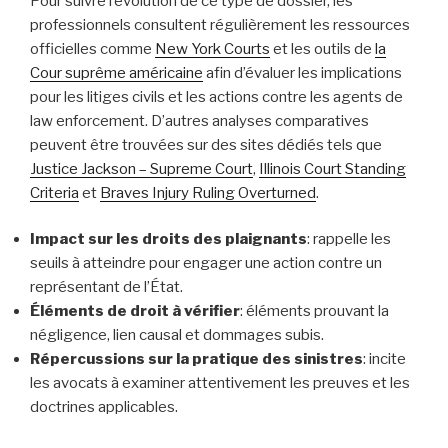
Pour suivre l’évolution de ce type de dossier, les
professionnels consultent régulièrement les ressources
officielles comme
New York Courts
et les outils de
la
Cour suprême américaine
afin d’évaluer les implications
pour les litiges civils et les actions contre les agents de
law enforcement. D’autres analyses comparatives
peuvent être trouvées sur des sites dédiés tels que
Justice Jackson – Supreme Court
,
Illinois Court Standing
Criteria
et
Braves Injury Ruling Overturned
.
Impact sur les droits des plaignants
: rappelle les
seuils à atteindre pour engager une action contre un
représentant de l’État.
Éléments de droit à vérifier
: éléments prouvant la
négligence, lien causal et dommages subis.
Répercussions sur la pratique des sinistres
: incite
les avocats à examiner attentivement les preuves et les
doctrines applicables.